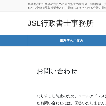
コ
ナ
金融商品取引業者の方ために内部監査の実施や、個別相談、
ン
ビ
れから金融商品取引業者として登録しようとされる会社の登
テ
ゲ
ン
ー
JSL行政書士事務所
ツ
シ
に
ョ
移
ン
事務所のご案内
動
に
移
動
お問い合わせ
なりすまし防止のため、メールアドレス
たお問い合わせには、回答いたしません